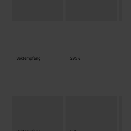
Sektempfang
295 €
60 