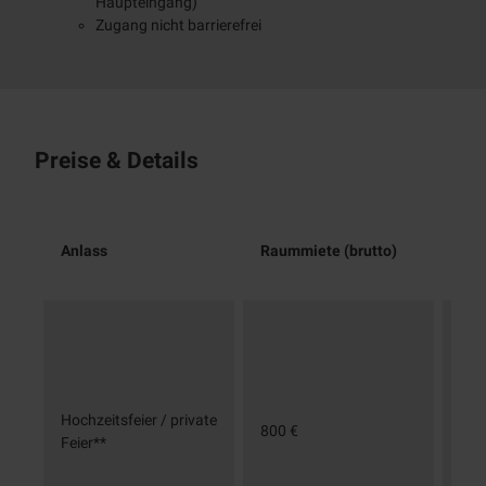
Haupteingang)
Zugang nicht barrierefrei
Preise & Details
Anlass
Raummiete (brutto)
Anm
Hochzeitsfeier / private
3 T
800 €
Feier**
für