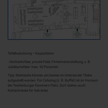
Tecklenburger Kammern – Tafeln
Tecklenburger Kammern – Gruppentische
Tafelbestuhlung – Kapazitäten:
Tisc
- Hochzeitsfeier, private Feier, Firmenveranstaltung, z. B.
- Hoc
Jubiläumsfeier: max. 60 Personen
Jubi
Tipp: Stehtische können am besten im Umkreis der Theke
Tipp
aufgestellt werden. Für Catering (z. B. Buffet) ist im Vorraum
aufge
der Tecklenburger Kammern Platz. Dort stehen auch
der 
Kühlschränke für Getränke.
Kühl