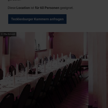
für Gäste
Zeitreise
Diese
Location
ist
für 60 Personen
geeignet.
Schloß
FAQ
Broich
Tecklenburger Kammern anfragen
In
Erlebnisse
der
Übersicht
Nähe
Historie
Erlebnispf
© Elke Schmidt
ad
Schlossrettung
Museum
Führungen
MST
Events