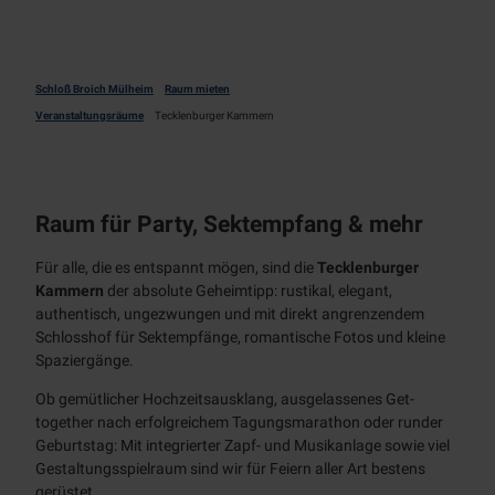
Trauung
Hochzeit/private
Feier
Schloß Broich Mülheim
Raum mieten
Firmenveranstaltung
Veranstaltungsräume
Tecklenburger Kammern
Sektempfang
Catering
Raum für Party, Sektempfang & mehr
Kontakt
Für alle, die es entspannt mögen, sind die
Tecklenburger
Kammern
der absolute Geheimtipp: rustikal, elegant,
Besuch
authentisch, ungezwungen und mit direkt angrenzendem
planen
Schlosshof für Sektempfänge, romantische Fotos und kleine
Übersicht
Spaziergänge.
Schloss
Anfahrt
kennenlernen
Ob gemütlicher Hochzeitsausklang, ausgelassenes Get-
&
together nach erfolgreichem Tagungsmarathon oder runder
Übersicht
Parken
Geburtstag: Mit integrierter Zapf- und Musikanlage sowie viel
Gestaltungsspielraum sind wir für Feiern aller Art bestens
App
Hinweise
gerüstet.
BJÖRN |