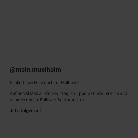
© mi
kewei
s.de
Kontakt
Raumvermietung & Ansprechpersonen
@mein.muelheim
Schlägt dein Herz auch für Mülheim?
Auf
Social Media
liefern wir täglich Tipps, aktuelle Termine und
nehmen unsere
Follower
Backstage
mit.
Jetzt folgen auf:
f
i
a
n