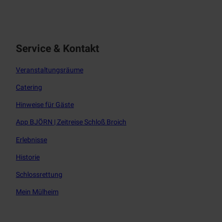
c
s
e
t
b
a
o
g
o
r
Service
& Kontakt
k
a
m
Veranstaltungsräume
Catering
Hinweise für Gäste
App BJÖRN | Zeitreise Schloß Broich
Erlebnisse
Historie
Schlossrettung
Mein Mülheim