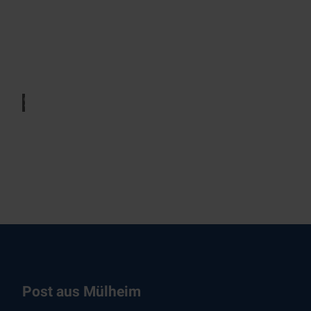
© Elk
e Sch
midt
Wappenzimmer
© Elk
e Sch
midt
Kaminzimmer
Post aus Mülheim