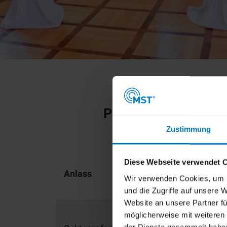
Preise & Details
Zustimmung
Diese Webseite verwendet 
Raummiete
Anlass
Wir verwenden Cookies, um I
(brutto)
und die Zugriffe auf unsere
Website an unsere Partner fü
möglicherweise mit weiteren
der Dienste gesammelt habe