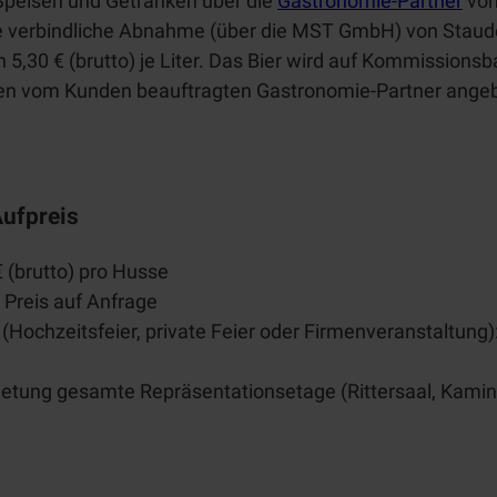
Speisen und Getränken über die
Gastronomie-Partner
von
 verbindliche Abnahme (über die MST GmbH) von Stauder P
 5,30 € (brutto) je Liter. Das Bier wird auf Kommissionsb
en vom Kunden beauftragten Gastronomie-Partner ange
ufpreis
 (brutto) pro Husse
 Preis auf Anfrage
Hochzeitsfeier, private Feier oder Firmenveranstaltung
etung gesamte Repräsentationsetage (Rittersaal, Kam