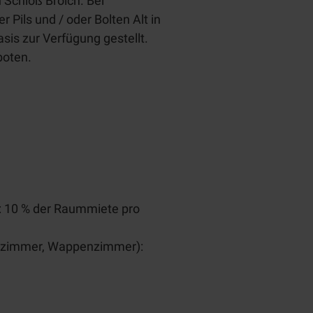
 Schloß Broich. Bei
ils und / oder Bolten Alt in
asis zur Verfügung gestellt.
boten.
): 10 % der Raummiete pro
inzimmer, Wappenzimmer):