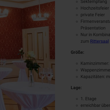
In
Sektempfang
Übersicht
der
Hochzeitsfeier
Historie
Erlebnispfad
Nähe
private Feier
Museum
Firmenveransta
Schlossrettung
Führungen
Präsentation
MST
Nur in Kombin
Events
zum
Rittersaal
Größe:
Kaminzimmer:
Wappenzimmer
Kapazitäten: m
Lage:
1. Etage
erreichbar übe