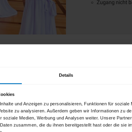
Zugang nicht ba
Details
Cookies
Anmietungszeit
Inklusive
nhalte und Anzeigen zu personalisieren, Funktionen für soziale
 Website zu analysieren. Außerdem geben wir Informationen zu d
r soziale Medien, Werbung und Analysen weiter. Unsere Partner
6 Stehtische mit Hus
 Daten zusammen, die du ihnen bereitgestellt hast oder die sie
60 Minuten / 120
n.