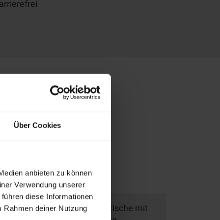
rrierefrei
Über Cookies
 Medien anbieten zu können
einer Verwendung unserer
 führen diese Informationen
sen und Dekoration, 4 Buffettische mit
 im Rahmen deiner Nutzung