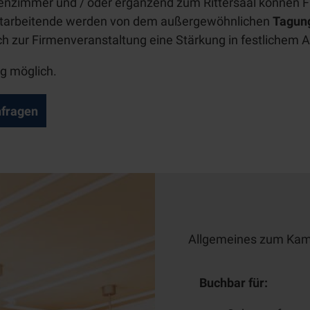
Catering
enzimmer und / oder ergänzend zum Rittersaal können
itarbeitende werden von dem außergewöhnlichen
Tagun
Kontakt
ich zur Firmenveranstaltung eine Stärkung in festlichem 
g möglich.
Besuch
planen
fragen
Übersicht
Schloss
Anfahrt
kennenlernen
&
Übersicht
Parken
App BJÖRN
Hinweise
| Zeitreise
Allgemeines zum Ka
für Gäste
Schloß
Broich
FAQ
Buchbar für:
Erlebnisse