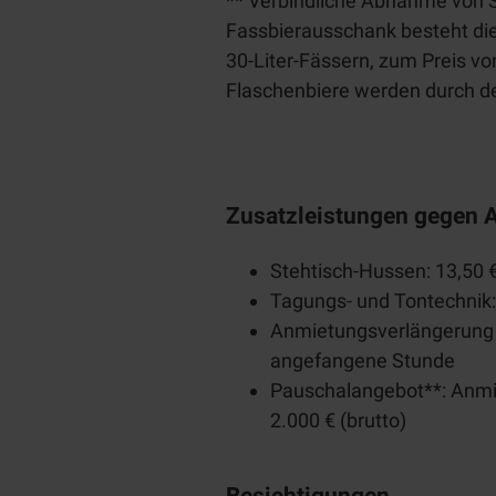
** Verbindliche Abnahme von 
w
Fassbierausschank besteht die
a
30-Liter-Fässern, zum Preis von
h
Flaschenbiere werden durch d
l
Zusatzleistungen gegen A
Stehtisch-Hussen: 13,50 €
Tagungs- und Tontechnik:
Anmietungsverlängerung (
angefangene Stunde
Pauschalangebot**: Anmi
2.000 € (brutto)
Besichtigungen