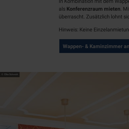
In Kombination mit dem Wapp
als
Konferenzraum mieten
. M
überrascht. Zusätzlich lohnt s
Hinweis: Keine Einzelanmietun
Wappen- & Kaminzimmer an
© Elke Schmidt