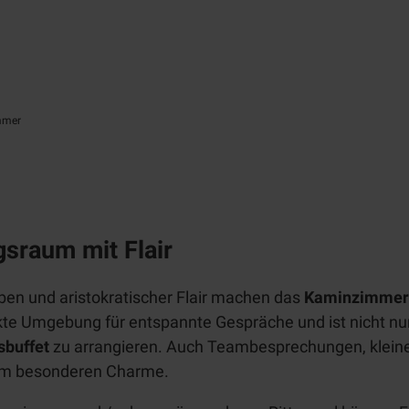
Alle Räume
Rittersaal
Wappenzimmer
Kaminzimmer
Tecklenburger
mmer
Kammern
Schlossgewölbe
Trauung
sraum mit Flair
Hochzeit/private
Feier
en und aristokratischer Flair machen das
Kaminzimmer
fekte Umgebung für entspannte Gespräche und ist nicht n
Firmenveranstaltung
sbuffet
zu arrangieren. Auch Teambesprechungen, klein
Sektempfang
nem besonderen Charme.