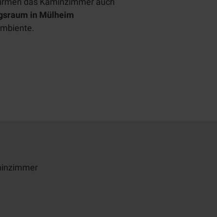
 Firmen das Kaminzimmer auch
gsraum in Mülheim
Ambiente.
minzimmer